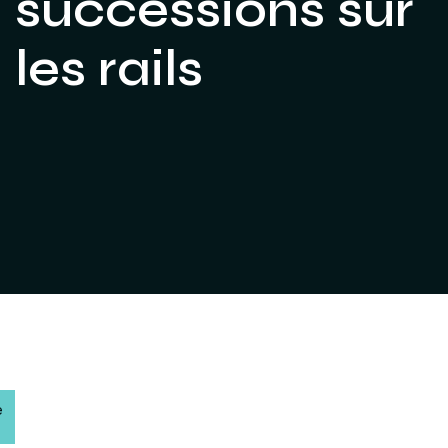
successions sur
les rails
e