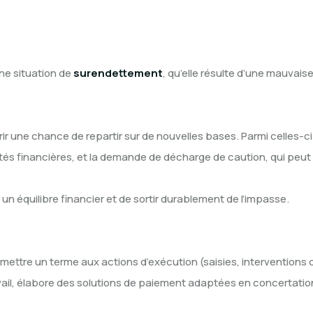
 cabinet
Matières
Honoraires
Actualité
ne situation de
surendettement
, qu’elle résulte d’une mauvais
rir une chance de repartir sur de nouvelles bases. Parmi celles-ci
s financières, et la demande de décharge de caution, qui peut 
 équilibre financier et de sortir durablement de l’impasse.
mettre un terme aux actions d’exécution (saisies, interventions d’
vail, élabore des solutions de paiement adaptées en concertatio