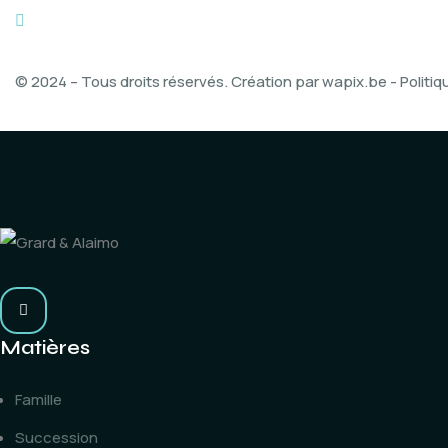
contact@grard-alaimo.be
© 2024 – Tous droits réservés. Création par
wapix.be
-
Politiq
Matières
Famille
Succession