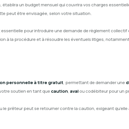
ous, établira un budget mensuel qui couvrira vos charges essenti
ette peut être envisagée, selon votre situation.
 essentielle pour introduire une demande de règlement collectif 
on à la procédure et à résoudre les éventuels litiges, notammen
on personnelle à titre gratuit
, permettant de demander une
d
 votre soutien en tant que
caution
,
aval
ou codébiteur pour un pr
 le prêteur peut se retourner contre la caution, exigeant qu’elle